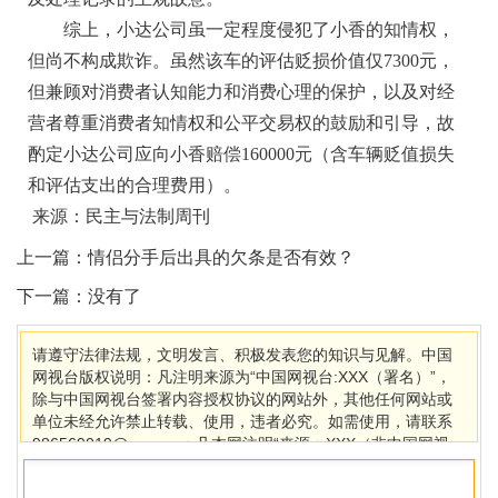
综上，小达公司虽一定程度侵犯了小香的知情权，
但尚不构成欺诈。虽然该车的评估贬损价值仅7300元，
但兼顾对消费者认知能力和消费心理的保护，以及对经
营者尊重消费者知情权和公平交易权的鼓励和引导，故
酌定小达公司应向小香赔偿160000元（含车辆贬值损失
和评估支出的合理费用）。
来源：民主与法制周刊
上一篇：
情侣分手后出具的欠条是否有效？
下一篇：没有了
请遵守法律法规，文明发言、积极发表您的知识与见解。中国
网视台版权说明：凡注明来源为“中国网视台:XXX（署名）”，
除与中国网视台签署内容授权协议的网站外，其他任何网站或
单位未经允许禁止转载、使用，违者必究。如需使用，请联系
986569019@qq.com；凡本网注明“来源：XXX（非中国网视
台）”的作品，均转载自其它媒体，目的在于传播更多信息，其
他媒体如需转载，请与稿件来源方联系，如产生任何问题与本