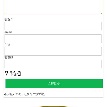
网无关。若因版权、失实等侵权问题，请在30日内联系中国网
视台处理。
昵称
*
email
主页
验证码
还没有人评论，赶快抢个沙发吧。