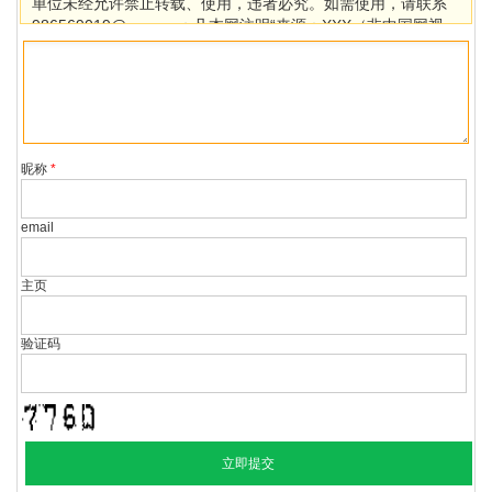
单位未经允许禁止转载、使用，违者必究。如需使用，请联系
986569019@qq.com；凡本网注明“来源：XXX（非中国网视
台）”的作品，均转载自其它媒体，目的在于传播更多信息，其
他媒体如需转载，请与稿件来源方联系，如产生任何问题与本
网无关。若因版权、失实等侵权问题，请在30日内联系中国网
视台处理。
昵称
*
email
主页
验证码