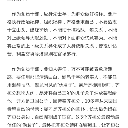
作为党员干部，应身先士卒，为群众做好榜样。要严
格执行政治纪律、组织纪律，严格要求自己，不要热衷
于立山头、建庇护所，不能忙于搞站队、攀关系，不能
对上级领导大献殷勤，不能对下面群众恣意妄为。不能
将正常的上下级关系异化成了人身依附关系，使投机钻
营、利益交换等潜规则在官场盛行。
作为党员干部，要知人善任，万不可能被表象所迷
惑。要任用那些清清白白、勤恳干事的老实人，不能任
用溜须拍马、攀龙附凤的“伪君子”。易牙是御用厨师，齐
桓公想吃人肉，易牙将自己三岁的儿子杀了炖成菜献给
他；开方是卫国公子，因侍奉齐桓公，10多年从未回国
看望自己的母亲；竖刁是齐桓公的童仆，长大后为留在
齐桓公身边，自己阉割成了宦官。这3个齐桓公最感动最
信任的“伪君子”，最终把齐桓公禁闭在寝殿里，让齐桓公