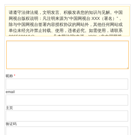
请遵守法律法规，文明发言、积极发表您的知识与见解。中国
网视台版权说明：凡注明来源为“中国网视台:XXX（署名）”，
除与中国网视台签署内容授权协议的网站外，其他任何网站或
单位未经允许禁止转载、使用，违者必究。如需使用，请联系
986569019@qq.com；凡本网注明“来源：XXX（非中国网视
台）”的作品，均转载自其它媒体，目的在于传播更多信息，其
他媒体如需转载，请与稿件来源方联系，如产生任何问题与本
网无关。若因版权、失实等侵权问题，请在30日内联系中国网
视台处理。
昵称
*
email
主页
验证码