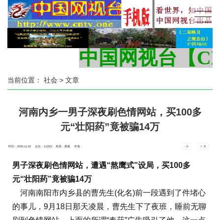
中国网视台【CNT
当前位置：
社会
> 文章
河南内乡一男子深夜刷色情网站，买100多
元“壮阳药”竟被骗14万
时间：2025-11-02 点击：
1129
次
来源：搜狐 作者：
- 小
+ 大
男子深夜刷色情网站，遭遇“熬鹰式”设局，买100多
元“壮阳药”竟被骗14万
河南南阳市内乡县的曹先生(化名)前一段遇到了件堵心
的事儿，9月18日那天凌晨，曹先生下了夜班，睡前无聊