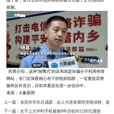
报了警，警方立即对他所有的转账方式做了止付冻结的
措施。
民警介绍，这种“熬鹰式”的设局就是诈骗分子利用色情
网站，专门在深夜精心布下的电诈陷阱，一定要提高警
惕和反诈意识，目前本案还在进一步侦办中。
来源：大象新闻
上一篇：
东莞市市长吕成蹊：会上大讲发展经济植绿林、促
进民生讲作风，脸红不？
下一篇：
女子上大学时手机被偷9年后收到1100元退赔