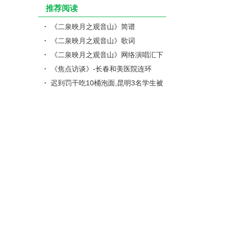
推荐阅读
《二泉映月之观音山》简谱
《二泉映月之观音山》歌词
《二泉映月之观音山》网络演唱汇下
载版本1
《焦点访谈》-长春和美医院连环
套：手术台上加价吓唬家属签字
迟到罚干吃10桶泡面,昆明3名学生被
老师如此处罚