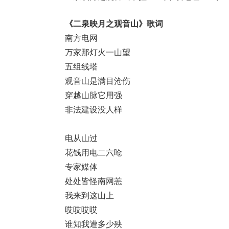
《
二泉映月之观音山
》歌词
南方电网
万家那灯火一山望
五组线塔
观音山是满目沧伤
穿越山脉它用强
非法建设没人样
电从山过
花钱用电二六呛
专家媒体
处处皆怪南网恙
我来到这山上
哎哎哎哎
谁知我遭多少殃