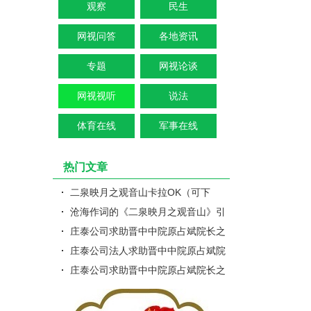
观察
民生
网视问答
各地资讯
专题
网视论谈
网视视听
说法
体育在线
军事在线
热门文章
二泉映月之观音山卡拉OK（可下
载）
沧海作词的《二泉映月之观音山》引
关注
庄泰公司求助晋中中院原占斌院长之
四：揭露原告和第三人涉及的刑..
庄泰公司法人求助晋中中院原占斌院
长之三：韩锦芬涉嫌枉法裁判，..
庄泰公司求助晋中中院原占斌院长之
五：不能拍卖庄泰房产的社会原..