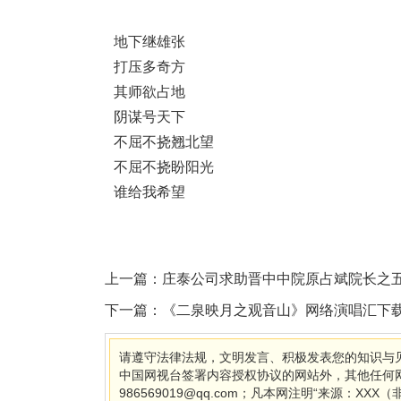
地下继雄张
打压多奇方
其师欲占地
阴谋号天下
不屈不挠翘北望
不屈不挠盼阳光
谁给我希望
上一篇：
庄泰公司求助晋中中院原占斌院长之
下一篇：
《二泉映月之观音山》网络演唱汇下载
请遵守法律法规，文明发言、积极发表您的知识与见
中国网视台签署内容授权协议的网站外，其他任何
986569019@qq.com；凡本网注明“来源：