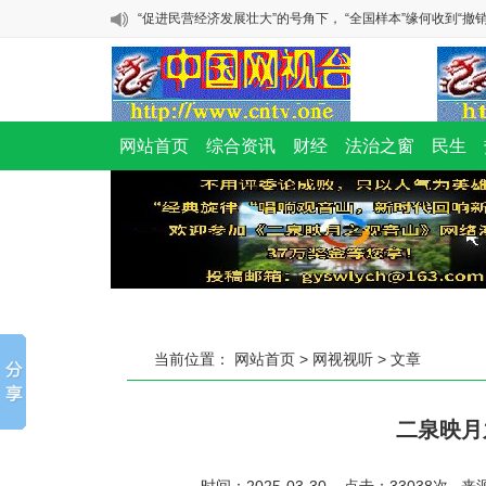
成了罪犯的辩护词
“促进民营经济发展壮大”的号角下， “全国样本”缘何收到“撤销
毁林千亩、维权廿载：一座民营国家级森林公园的生态之殇
浙江金华：这起离谱的强奸案，为何公检法都隐匿证据?
广东观音山国家森林公园内违反多种法规，存在多重叠加重
网站首页
综合资讯
财经
法治之窗
民生
险
馆陶乞业家二次致函邯郸市委书记：奇！邯郸市公安局的核
成了罪犯的辩护词
“促进民营经济发展壮大”的号角下， “全国样本”缘何收到“撤销
当前位置：
网站首页
>
网视视听
> 文章
二泉映月