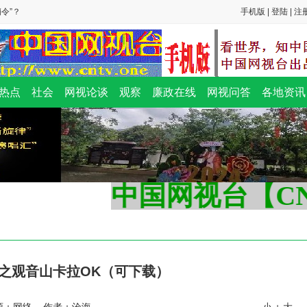
令”？
手机版
|
登陆
|
注
大安全风
热点
社会
网视论谈
观察
廉政在线
网视问答
各地资讯
查报告竟
令”？
中国网视台【CNT
之观音山卡拉OK（可下载）