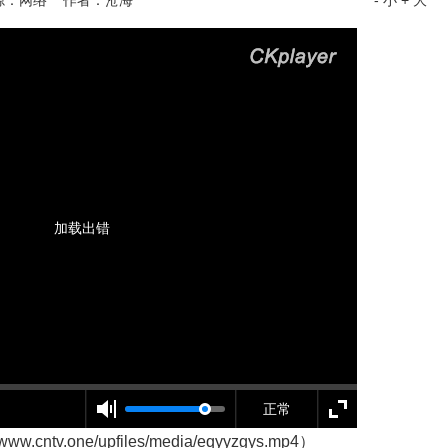
源：网络 作者：沧海
- 小
+ 大
加载出错
正常
v.one/upfiles/media/eqyyzgys.mp4）