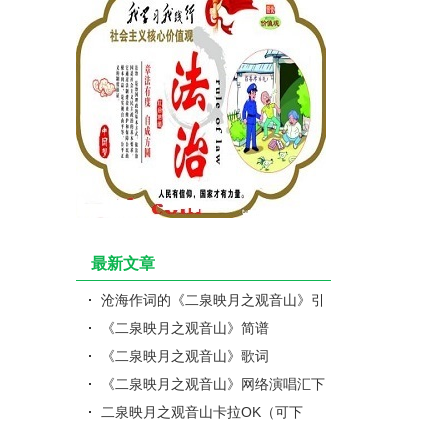
最新文章
沧海作词的《二泉映月之观音山》引
关注
《二泉映月之观音山》简谱
《二泉映月之观音山》歌词
《二泉映月之观音山》网络演唱汇下
载版本1
二泉映月之观音山卡拉OK（可下
载）