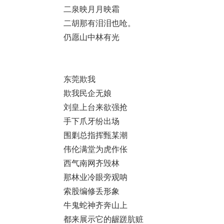
二泉映月月映霜
二胡那有泪泪也呛。
仍愿山中林有光
东莞欺我
欺我民企无娘
刘皇上台来欲强抢
手下爪牙纷出场
围剿总指挥甄某潮
伟伦满堂为虎作伥
西气南网齐毁林
那林业冷眼旁观呐
索股编修丢形象
牛鬼蛇神齐奔山上
都来展示它的龌蹉肮赃