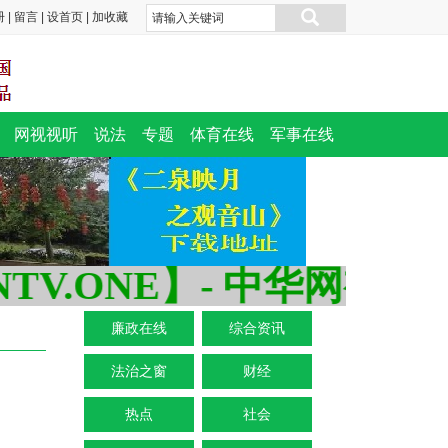
册
|
留言
|
设首页
|
加收藏
网视视听
说法
专题
体育在线
军事在线
V.ONE】- 中华网视台--
廉政在线
综合资讯
法治之窗
财经
热点
社会