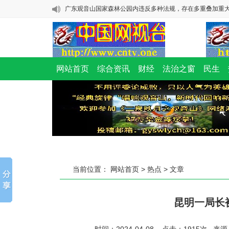
广东观音山国家森林公园内违反多种法规，存在多重叠加重
险
馆陶乞业家二次致函邯郸市委书记：奇！邯郸市公安局的核
成了罪犯的辩护词
“促进民营经济发展壮大”的号角下， “全国样本”缘何收到“撤销
毁林千亩、维权廿载：一座民营国家级森林公园的生态之殇
网站首页
综合资讯
财经
法治之窗
民生
浙江金华：这起离谱的强奸案，为何公检法都隐匿证据?
广东观音山国家森林公园内违反多种法规，存在多重叠加重
险
馆陶乞业家二次致函邯郸市委书记：奇！邯郸市公安局的核
成了罪犯的辩护词
“促进民营经济发展壮大”的号角下， “全国样本”缘何收到“撤销
当前位置：
网站首页
>
热点
> 文章
昆明一局长