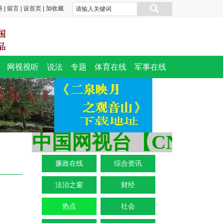
册
|
留言
|
设首页
|
加收藏
网视视听
说法
专题
体育在线
军事在线
中国网视台【CNTV.ON
廉政在线
综合资讯
法治之窗
财经
热点
社会