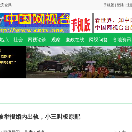
大安全风
手机版
|
登陆
|
注
查报告竟
令”？
热点
社会
网视论谈
观察
廉政在线
网视问答
各地资讯
大安全风
查报告竟
令”？
被举报婚内出轨，小三叫板原配