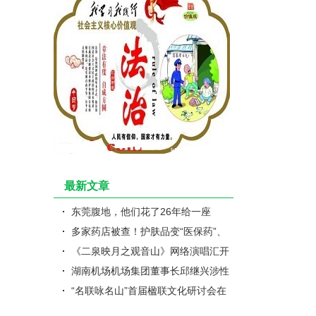
最新文章
东莞腹地，他们花了26年给一座
山“摸家底”
多家药店被查！护肤品变“医保药”、
医保购药转手卖
《二泉映月之观音山》网络演唱汇开
幕啦
湖南机场机场集团董事长邱继兴涉性
侵女子被刑拘，职务信息被撤
“名联咏名山”首届楹联文化研讨会在
观音山举行