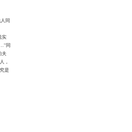
他人同
说实
…”同
的夫
人，
究是