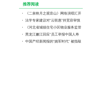
推荐阅读
《二泉映月之观音山》网络演唱汇开
幕啦
法学专家建议对“云联惠”持宽容审慎
态度
《河北省城镇住宅小区物业服务监管
办法》5月1日起施行
黑龙江嫩江回应“员工举报中国人寿
支公司造假”：相关部门进驻调..
中国产经新闻报的“姚军时代” 被指敲
诈勒索、卖记者证