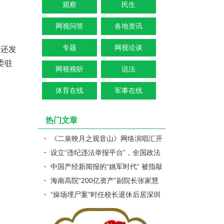
观察
民生
网视问答
各地资讯
子还发
专题
网视论谈
委驻
网视视听
说法
体育在线
军事在线
热门文章
《二泉映月之观音山》网络演唱汇开
幕啦
设立“违纪违法举报平台”，全国政法
队伍教育整顿正式启动
中国产经新闻报的“姚军时代” 被指敲
诈勒索、卖记者证
海南高院“200亿资产”副院长张家慧
被调查：夫妇名下36家公司
“操场埋尸案”时任校长退休后居深圳
参加校友聚会视频流出