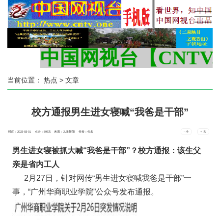
中国网视台【CNTV.O
当前位置：
热点
> 文章
校方通报男生进女寝喊“我爸是干部”
时间：2023-03-01 点击：
597
次
来源：九派新闻 作者：佚名
- 小
+ 大
男生进女寝被抓大喊“我爸是干部”？校方通报：该生父
亲是省内工人
2月27日，针对网传“男生进女寝喊我爸是干部”一
事，“广州华商职业学院”公众号发布通报。