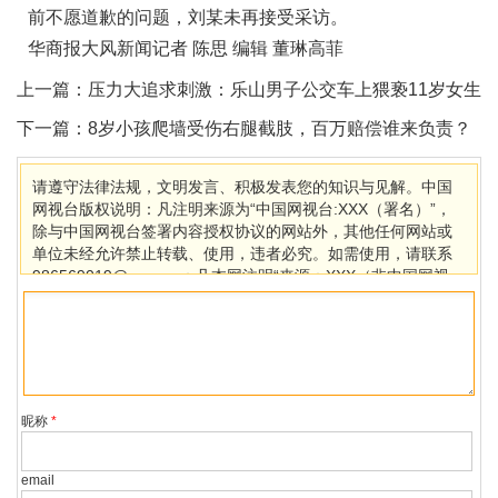
前不愿道歉的问题，刘某未再接受采访。
华商报大风新闻记者 陈思 编辑 董琳高菲
上一篇：
压力大追求刺激：乐山男子公交车上猥亵11岁女生
被判1年5个月
下一篇：
8岁小孩爬墙受伤右腿截肢，百万赔偿谁来负责？
法院判了！
请遵守法律法规，文明发言、积极发表您的知识与见解。中国
网视台版权说明：凡注明来源为“中国网视台:XXX（署名）”，
除与中国网视台签署内容授权协议的网站外，其他任何网站或
单位未经允许禁止转载、使用，违者必究。如需使用，请联系
986569019@qq.com；凡本网注明“来源：XXX（非中国网视
台）”的作品，均转载自其它媒体，目的在于传播更多信息，其
他媒体如需转载，请与稿件来源方联系，如产生任何问题与本
网无关。若因版权、失实等侵权问题，请在30日内联系中国网
视台处理。
昵称
*
email