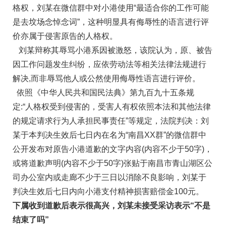
格权，刘某在微信群中对小港使用“最适合你的工作可能
是去坟场念悼念词”，这种明显具有侮辱性的语言进行评
价亦属于侵害原告的人格权。
刘某辩称其辱骂小港系因被激怒，该院认为，原、被告
因工作问题发生纠纷，应依劳动法等相关法律法规进行
解决,而非辱骂他人或公然使用侮辱性语言进行评价。
依照《中华人民共和国民法典》第九百九十五条规
定:“人格权受到侵害的，受害人有权依照本法和其他法律
的规定请求行为人承担民事责任”等规定，法院判决：刘
某于本判决生效后七日内在名为“南昌XX群”的微信群中
公开发布对原告小港道歉的文字内容(内容不少于50字)，
或将道歉声明(内容不少于50字)张贴于南昌市青山湖区公
司办公室内或走廊不少于三日以消除不良影响，刘某于
判决生效后七日内向小港支付精神损害赔偿金100元。
下属收到道歉后表示很高兴，刘某未接受采访表示“不是
结束了吗”