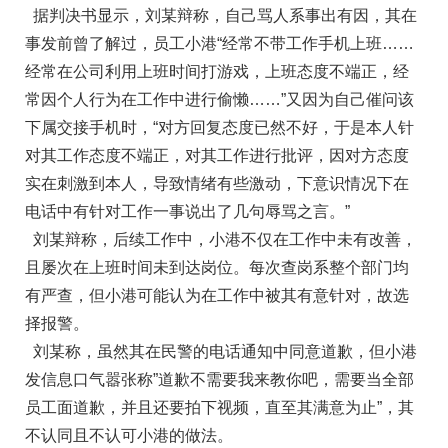
据判决书显示，刘某辩称，自己骂人系事出有因，其在
事发前曾了解过，员工小港“经常不带工作手机上班……
经常在公司利用上班时间打游戏，上班态度不端正，经
常因个人行为在工作中进行偷懒……”又因为自己催问该
下属交接手机时，“对方回复态度已然不好，于是本人针
对其工作态度不端正，对其工作进行批评，因对方态度
实在刺激到本人，导致情绪有些激动，下意识情况下在
电话中有针对工作一事说出了几句辱骂之言。”
刘某辩称，后续工作中，小港不仅在工作中未有改善，
且屡次在上班时间未到达岗位。每次查岗系整个部门均
有严查，但小港可能认为在工作中被其有意针对，故选
择报警。
刘某称，虽然其在民警的电话通知中同意道歉，但小港
发信息口气嚣张称”道歉不需要我来教你吧，需要当全部
员工面道歉，并且还要拍下视频，直至其满意为止”，其
不认同且不认可小港的做法。