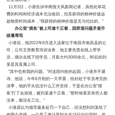
11月3日，小港告诉华商报大风新闻记者，虽然此举花
费的时间和经济成本无法收回，但其获得的精神价值远
超物质时间成本，“我获得的精神价值是无与伦比的。”
办公室“摸鱼”被上司逮个正着，因辞退问题矛盾升
级遭辱骂
小港说，他2022年8月进入这家位于南昌市南昌县的公
司，公司主营教育培训业务，他主要负责在线上带学
员，偶尔去线下招学员，月薪大约3000余元，90后的刘
某是其直属上司。
“其中也有我的问题。”对这段纠纷的起因，小港并不避
讳。他说，今年6月初的一天早晨，恰好处于学员考完的
淡季，他的手头也没什么工作安排，于是在办公室“摸
鱼”打了会游戏，被刘某逮个正着，“那时候甚至有些人都
没来，都没在工位。”
小港原以为领导最多处罚一下自己，但没想到刘某给了
他两个选择，一个是工资计算到当月15日自行辞职，另