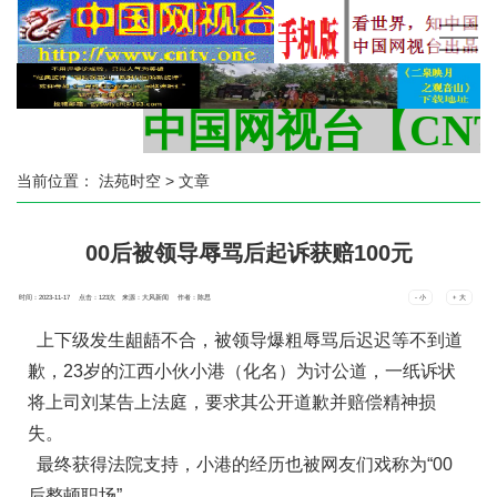
中国网视台【CNTV.
当前位置：
法苑时空
> 文章
00后被领导辱骂后起诉获赔100元
时间：2023-11-17 点击：
123
次
来源：大风新闻 作者：陈思
- 小
+ 大
上下级发生龃龉不合，被领导爆粗辱骂后迟迟等不到道
歉，23岁的江西小伙小港（化名）为讨公道，一纸诉状
将上司刘某告上法庭，要求其公开道歉并赔偿精神损
失。
最终获得法院支持，小港的经历也被网友们戏称为“00
后整顿职场”。