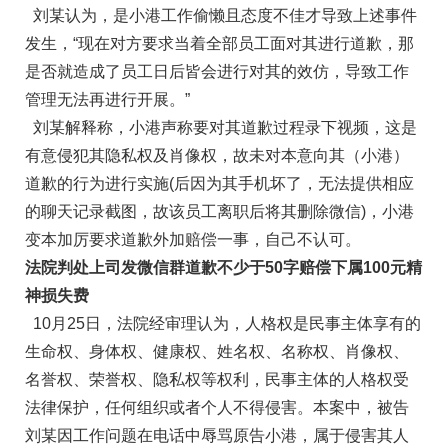
刘某认为，是小港工作偷懒且态度不佳才导致上述事件
发生，“现在对方要求当着全部员工面对其进行道歉，那
是否就造成了员工日后皆会进行对其的效仿，导致工作
管理无法再进行开展。”
刘某解释称，小港声称要对其道歉过程录下视频，这是
有意侵犯其隐私权及肖像权，故未对本意向其（小港）
道歉的行为进行实施(后因为其手机坏了，无法提供相应
的聊天记录截图，故该员工离职后将其删除微信)，小港
变本加厉要求道歉外加赔偿一事，自己不认可。
法院判处上司发微信群道歉不少于50字赔偿下属100元精
神损失费
10月25日，法院经审理认为，人格权是民事主体享有的
生命权、身体权、健康权、姓名权、名称权、肖像权、
名誉权、荣誉权、隐私权等权利，民事主体的人格权受
法律保护，任何组织或者个人不得侵害。本案中，被告
刘某因工作问题在电话中辱骂原告小港，属于侵害其人