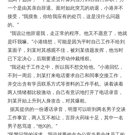
一个是由其亲自辞退。面对如此突兀的劝退，小港并不
接受，“我摸鱼，你给我应有的处罚，这是没什么问题
的。”
“我说让他辞退我，走正常的程序。他又不愿意了，他就
是吓我嘛。”小港猜想，可能是因为平时自己工作不给刘
某面子，刘某对其感观不佳，被刘某借题发挥，他当时
已下定决心，后期要通过劳动仲裁维权。
“我还处于工作之中，所以我不想交给他。”小港回忆，
不到一周后，刘某打来电话要求自己和同事交接工作，
并交出含有学员联系方式等资料的工作手机。谈着谈着
两人情绪都比较激动，自己有意识地打开了电话录音，
刘某开始上升到人身攻击，对其爆粗。
据其提供的一份通话录音，明显可以听到两名男子交谈
工作事宜，两人互不相让，言辞火药味十足，其中一名
男子怒骂道，“他X的。”
“民警问我的诉求，我说就要他在办公室当着全体员工的