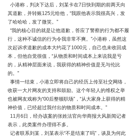
小港称，判决下达后，刘某卡在7日快到期的前两天向
其道歉，并转账125元给他，“我跟他表示我很高兴，发
了哈哈哈，发了微笑。”
“我的核心目的就是让他道歉，答应了警察的行为都不履
行，这种不诚信的行为令我非常不爽。”小港称，虽然这
次起诉求道歉的成本大约花了1000元，自己也未收回成
本，但他自觉很值，“从物质和时间成本上来说我是亏
的，从精神层面来说，我获得的精神价值是无与伦比
的。”
事情一结束，小港立即将自己的经历上传至社交网络，
收获一大片网友的支持和鼓励。这个年轻人的维权之举
也被网友戏称为“00后整顿职场”，“从大家身上获得的精
神价值，已经超过我付出的物质和时间成本。”
11月6日，经办该案的张姓法官向华商报大风新闻记者
表示，此类案件办理得不多。
记者联系刘某，刘某表示“不是结束了吗”，谈及为何此