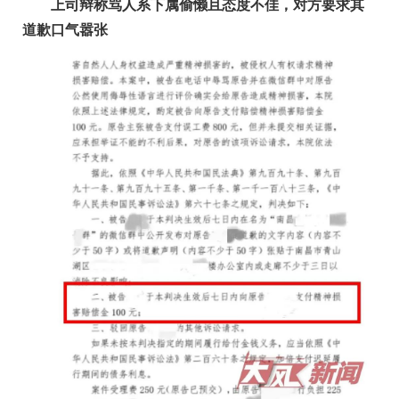
上司辩称骂人系下属偷懒且态度不佳，对方要求其
道歉口气嚣张