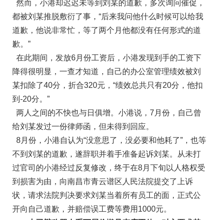
然而，小港却迟迟未等到刘某的道歉，多次询问催促，
都被刘某推脱敷衍了事，“后来我问他什么时候可以给我
道歉，他说非常忙，等了两个月他都没有任何形式的道
歉。”
在此期间，发放6月份工资后，小港发现到手的工资下
降得很明显，一查才知道，自己的办公室管理绩效被刘
某扣除了40分，折合320元，“绩效总共只有20分，他扣
到-20分。”
两人之间的不快也与日俱增。小港说，7月份，自己曾
给刘某发过一份律师函，但未得到回应。
8月份，小港自认为“没意思了，没必要和他耗了”，也等
不到刘某的道歉，遂辞职并着手准备起诉刘某。从未打
过官司的小港经过反复修改，终于在8月下旬以人格权受
到损害为由，向南昌市青云谱区人民法院提交了上诉
状，请求法院判决要求刘某当着所有员工的面，正式公
开向自己道歉，并赔偿误工费等费用1000元。