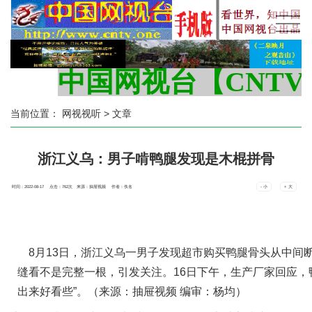
中国网视台【CNTV.O
当前位置：
网视视听
> 文章
浙江义乌：男子啃鸭腿发现是木棍拼骨
时间：2022-08-17 点击：
762
次
来源：抽屉视频 作者：佚名
- 小
+ 大
8月13日，浙江义乌一男子发现超市购买鸭腿骨头从中间
缝看不是完整一根，引发关注。16日下午，生产厂家回应，
出来好看些”。（来源：抽屉视频 编审：杨均）