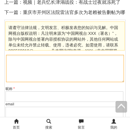
上一篇：
视频｜老兵忆长津湖战役：有战士过夜就冻死了
下一篇：
重庆市开州区法院雷法官多次为老赖被告删帖为哪
般？
请遵守法律法规，文明发言、积极发表您的知识与见解。中国
网视台版权说明：凡注明来源为“中国网视台:XXX（署名）”，
除与中国网视台签署内容授权协议的网站外，其他任何网站或
单位未经允许禁止转载、使用，违者必究。如需使用，请联系
986569019@qq.com；凡本网注明“来源：XXX（非中国网视
台）”的作品，均转载自其它媒体，目的在于传播更多信息，其
他媒体如需转载，请与稿件来源方联系，如产生任何问题与本
网无关。若因版权、失实等侵权问题，请在30日内联系中国网
视台处理。
昵称
*
email
主页
首页
搜索
留言
我的