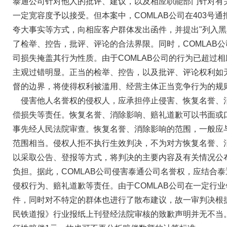
泰通公司针对他人的批评、建议，以及相应职能部门针对有
一定宽容度予以接受。但本案中，COMLAB公司在403号
夸大事实等方式，向相应客户群体发出函件，并提出"列入黑
了检举、控告，批评、评论的合法界限。同时，COMLAB
司损失掩盖其行为性质。由于COMLAB公司的行为已超过
主观过错明显。正当的检举、控告，以及批评、评论权利如
督的边界，将使得权利被滥用、经营主体正当竞争行为的规
侵害他人名誉权的侵权人，应承担停止侵害、恢复名誉、
偿损失等责任。恢复名誉、消除影响、赔礼道歉可以书面或
事先经人民法院审查。恢复名誉、消除影响的范围，一般应
范围相当。侵权人拒不执行生效判决，不为对方恢复名誉、
以采取公告、登报等方式，将判决的主要内容及有关情况公
负担。据此，COMLAB公司侵害泰通公司名誉权，应结合
侵权行为、赔礼道歉等责任。由于COMLAB公司在一定行
件，同时对不特定的群体也进行了散布建议，故一审判决根
民铁道报》行业报纸上刊登经法院审核的致歉声明并无不当