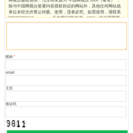
网视台版权说明：凡注明来源为“中国网视台:XXX（署名）”，
除与中国网视台签署内容授权协议的网站外，其他任何网站或
单位未经允许禁止转载、使用，违者必究。如需使用，请联系
986569019@qq.com；凡本网注明“来源：XXX（非中国网视
台）”的作品，均转载自其它媒体，目的在于传播更多信息，其
他媒体如需转载，请与稿件来源方联系，如产生任何问题与本
网无关。若因版权、失实等侵权问题，请在30日内联系中国网
视台处理。
昵称
*
email
主页
验证码