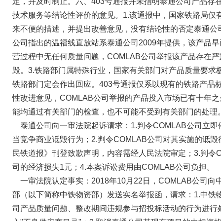
定，并及时制止。六、403号通报并未指明泰通公司产品存
技术服务等结论性评价的意见。1.该通报中，国家铁路局仅
来不便的描述，并提出改善意见，没有结论性的否定泰通公司产
公司指出的温福线直放站系泰通公司2009年提供，该产品
营过程中无任何质量问题，COMLAB公司举报该产品存在
毁。3.铁路部门属特殊行业，国家有关部门对产品质量要求
铁路部门定会作出回应。403号通报仅系以现有的铁路产品
性改进意见，COMLAB公司举报的产品投入市场已有十年
能均通过有关部门的检查，也不可能不受到有关部门的处理
泰通公司向一审法院起诉请求：1.判令COMLAB公司立
当竞争商业诋毁行为；2.判令COMLAB公司对其实施的诋
民铁道报》刊登致歉声明，内容需经人民法院审定；3.判令C
司的经济损失1元；4.本案诉讼费用由COMLAB公司负担。
一审法院认定事实：2018年10月22日，COMLAB公司
部（以下简称中铁物资部）发送实名举报函，请求：1.中铁
司产品质量问题、整改期间违规参与招投标活动的行为进行处