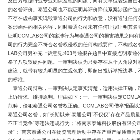
及己方根据行业专业知识发现的问题，向有关单位表达自己
的名誉评价。泰通公司也不能证明其评价降低系案涉函件造成
不存在虚构事实诋毁泰通公司的行为和故意，没有通过任何
案涉函件的相关内容，同时泰通公司未有任何证据证明其名
证明COMLAB公司的案涉行为与泰通公司的损害结果之间有
司的行为完全不符合名誉权侵权的任何构成要件，不构成名
LAB公司另补充上诉意见:403号通报在题目中直接点明泰
举了八项软硬件问题。一审判决认为只要存在从个人角度对
建议，就带有较为明显的主观色彩，即超出投诉举报边界，
的标准。
泰通公司辩称，一审判决认定事实清楚，适用法律正确，请
上诉请求、维持原判。理由如下：一、一审判决认定COML
范畴，侵犯泰通公司名誉权正确。COMLAB公司借举报函
泰通公司名誉，如"长期以来"泰通公司"不仅仅"存在产品质
不正当竞争"等违法违规行为；"将南京泰通科技股份有限公
录"；"南京泰通公司在物资管理活动中存在严重产品质量问