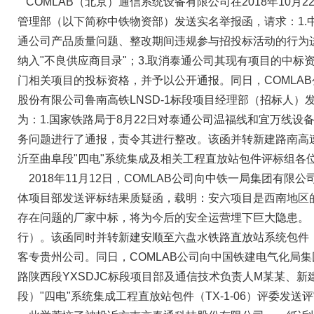
COMLAB（北京）通信系统设备有限公司在
2018年10月2
管理部（以下简称中铁物资部）发送实名举报函，请求：1.
通公司产品质量问题、整改期间违规参与招投标活动的行为进
纳入"不良供应商目录"；3.取消泰通公司其现有项目的中标
门相关项目的投标资格，并予以公开通报。
同日，COMLA
股份有限公司鲁南高铁LNSD-1标段项目经理部（招标人）
为：1.国家铁路局于8月22日对泰通公司温福线和宜万线设
务问题进行了通报，责令其进行整改。
该函并转新建路南高
沂至曲阜段"四电"系统集成及相关工程直放站包件评标组各
2018年11月12日，COMLAB公司向中铁一局集团有限
体项目部发送评标结果质疑函，载明：安六项目是西南地区
存在问题的厂家中标，将为今后的安全运营埋下巨大隐患。
行）。该函同时并转新建安顺至六盘水铁路直放站系统包件（A
客专贵州公司。
同日，COMLAB公司向中国铁建电气化局
路陕西段YXSDJC标段项目部及通信技术负责人M某某、
段）"四电"系统集成工程直放站包件（TX-1-06）评委发