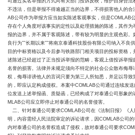
司通过实名举报的方式向有关部门投诉反映，维护自身合法
不违法，但是举报不得逾越正当的边界，不得损害他人的合法
AB公司作为举报方应当如实陈述客观事实，但是COMLAB
存在个人角度对该事实的定性以及处理措施的陈述，其作为
报的边界，并不属于客观陈述，带有较为明显的主观色彩。如
良行为""长期以来""将南京泰通科技股份有限公司纳入不良供
目的中标资格以及今后参与铁路部门相关项目的投标资格，
述陈述已经超过了正当投诉举报的范畴，客观上借投诉举报
名誉的损害。法律并未规定须向不特定的社会公众散布侮辱
权，侮辱诽谤他人的言词只要为第三人所知悉，并足以导致
的，即应认定构成侵权。本案中COMLAB公司通过连续发
位发送上述举报函、质疑函，已经构成了对泰通公司形象的
MLAB公司应立即停止对泰通公司的名誉侵害。
二、针对泰通公司要求COMLAB公司在《法制日报》《
明，内容需经人民法院审定的诉讼请求，因COMLAB公司
内对泰通公司的名誉权造成了侵权，故对泰通公司要求COM