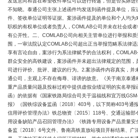
发送意向和旨在希望收件单位可以进行转递，但是否实际进行
不知晓。泰通公司主张上述函件均发送到函件提及单位，应
件、签收单位证明等证据。案涉函件提及的单位和个人均为
职权的有权单位或者负责人，COMLAB公司并未在社会或
有公开性。二、COMLAB公司向相关主管单位进行举报和
围，一审法院认定COMLAB公司超出正当举报范畴系法律适用
享有言论自由，案涉行为系法律赋予的合法权利，COMLA
群众安全的高铁建设，案涉函件并未超出法律规定的范围，
司进行评价、批评、建议的行为。2.案涉函件内容真实，并
通公司，主观上不存在侮辱、诽谤的故意。《关于南京泰通
重产品质量问题及投标过程中提供虚假业绩证明的实名举报
函）的依据有《国家铁路局综合司关于温福线和宜万线GSM
报》（国铁综设备监函〔2018〕403号，以下简称403号
信用评价管理办法》铁总物资〔2015〕118号、交通运输部令
用设备缺陷产品召回管理办法》《铁路专用设备产品质量安
备监〔2018〕6号文件、鲁南高铁直放站项目开标结果、广