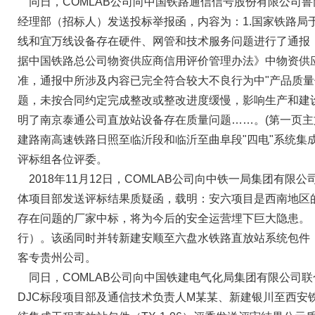
同日，COMLAB公司向中国铁路通信信号股份有限公司鲁南
经理部（招标人）发送投标举报函，内容为：1.国家铁路局于
线和宜万线设备存在硬件、网管和技术服务问题进行了通报
据中国铁路总公司物资供应商信用评价管理办法》中物资供
准，通报中所涉及内容已完全符合较大不良行为中"产品质
题，未按合同约定完成整改或整改进度缓慢，影响生产和建
明了南京泰通公司直放站设备存在质量问题……。(第一页主
建路南高速铁路日照至临沂段和临沂至曲阜段"四电"系统集
评标组各位评委。
2018年11月12日，COMLAB公司向中铁一局集团有限
体项目部发送评标结果质疑函，载明：安六项目是西南地区
存在问题的厂家中标，将为今后的安全运营埋下巨大隐患。
行）。该函同时并转新建安顺至六盘水铁路直放站系统包件（A
客专贵州公司。
同日，COMLAB公司向中国铁建电气化局集团有限公司联
DJC标段项目部及通信技术负责人M某某、新建银川至西安铁