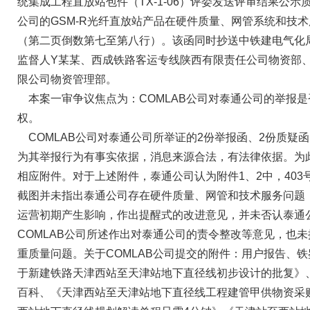
统集成工程直放站包件（TX-1-06）评委发送评审结果公
公司的GSM-R光纤直放站产品在硬件质量、网管系统和技
（第二页倒数第七至第八行）。该函同时抄送中铁建电气化
监督人Y某某、西成铁路客运专线陕西有限责任公司物资部
限公司物资管理部。
本案一审争议焦点为：COMLAB公司对泰通公司的举报
权。
COMLAB公司对泰通公司所举证的2份举报函、2份质疑
为其举报行为有事实依据，消息来源合法，有法律依据。为
相应附件。对于上述附件，泰通公司认为附件1、2中，403
截图并未指出泰通公司存在硬件质量、网管和技术服务问题
运营初期产生影响，作出提醒式的改进意见，并未否认泰通
COMLAB公司所述作出对泰通公司的责令整改等意见，也
重质量问题。关于COMLAB公司提交的附件：用户报告、铁鉴
于新建铁路天津西站至天津站地下直径线初步设计的批复》、
百科、《天津西站至天津站地下直径线工程建管甲供物资采