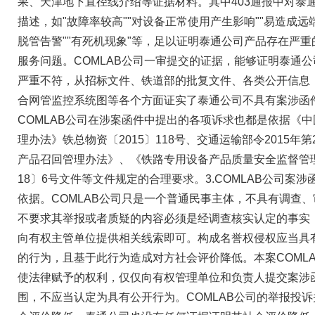
果、天津地下直径线介绍等证据材料。其中403通报中对泰
描述，如"故障率较高""对设备正常使用产生影响""易造成远
脱管告警""有死机现象"等，足以证明泰通公司产品存在严
服务问题。COMLAB公司一审提交的证据，能够证明泰通
严重不符，从招标文件、铁道部的批复文件、各类公开信息
合网管监控系统图等各个方面证实了泰通公司不具有案涉函
COMLAB公司在涉案函件中提出的各项诉求也都是依据《
理办法》铁总物资〔2015〕118号、交通运输部令2015年
产品召回管理办法》、《铁路专用设备产品质量安全监督管理
18〕6号文件等文件规定的合理要求。3.COMLAB公司案
依据。COMLAB公司只是一个普通民事主体，不具有调查
不要求其举报或者质疑的内容必须是经调查核实认定的事实
向有权主管单位提供相关线索即可。构成名誉权侵权应当具
的行为，且基于此行为造成对方社会评价降低。本案COML
使法律赋予的权利，仅仅向有权管理单位和负责人提交案涉
围，不应当认定为具有公开行为。COMLAB公司的举报投