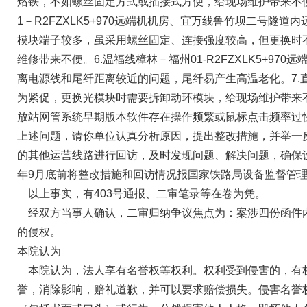
烙铁，不如螺丝固定方式或插接式方便，给现场维护带来不便
1－R2FZXLK5+970远端机机房、宜万线鲁竹坝二号隧道内
模块端子较多，虽采用螺丝固定、连接强度较高，但更换时
维修带来不便。6.温福线樟林－福州01-R2FZXLK5+97
离电源线和尾纤距离较近的问题，尾纤易产生高温老化。7.
为紧促，更换光模块时需要拆卸动环模块，给现场维护带来不便
放站网管系统早期版本软件存在操作频繁或鼠标点击频率过
上述问题，请你单位认真分析原因，提出整改措施，并举一
的其他运营线路进行回访，及时发现问题、解决问题，确保设
年9月底前将整改措施和回访情况报国家铁路局设备监督管理
以上事实，有403号通报、二审笔录等在卷为凭。
经双方当事人确认，二审归纳争议焦点为：案涉四份函件
的侵权。
本院认为
本院认为，法人享有名誉权等权利。权利受到侵害的，有
誉，消除影响，赔礼道歉，并可以要求赔偿损失。侵害名誉