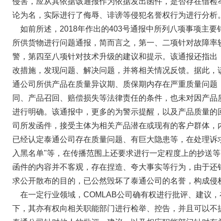
侵害，应从其依据该通报作为依据发出函件，是否存在借检
论为名，实际进行了侮辱、诽谤等侵犯名誉权行为进行分析
如前所述，2018年作出的403号通报中所列八项事项主要针
所供货物进行问题通报，简而言之，第一、二项针对故障率
警，第四至八项针对技术升级的建议和提示。该通报还指出
改措施，发现问题、解决问题，并将相关情况反馈。据此，
通公司所供产品在质量异议期、质保期内存在严重质量问题
同、产品召回、赔偿损失等法律责任的条件，也未对因产品
进行明确。该通报中，更多的为警示提醒，以及产品质量的回
司所发函件，接受主体为相关产品潜在或现有的客户群体，
已经认定泰通公司存在质量问题、有巨大隐患等，在处理诉
入黑名单"等，在传播范围上还要求进行一定程度上的抄送等
函件的内容并不客观，存在捏造、夸大事实等行为，由于还
求公开散布的目的，已公然毁坏了泰通公司的名誉，构成侵
在一定行业领域，COMLAB公司确有权进行批评、建议
下，其亦有权向相关职能部门进行检举、控告，并且可以不