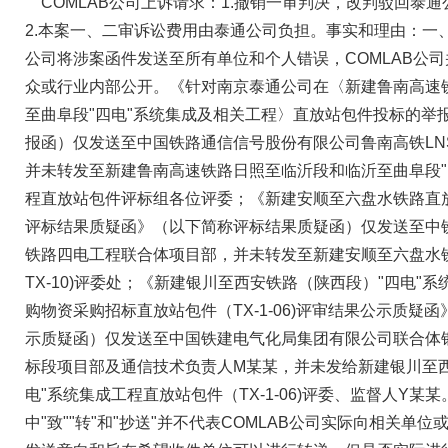
COMLAB公司上诉请求：1.撤销一审判决，改判驳回泰
2.本案一、二审诉讼费用由泰通公司负担。事实和理由：一、
公司将涉案函件发送至所有单位和个人错误，COMLAB公
众或行业内部公开。《针对南京泰通公司在〈新建鲁南高速
至曲阜段"四电"系统集成及相关工程〉直放站包件投标的举
报函）仅发送至中国铁路通信信号股份有限公司鲁南高铁LNS
并未转发至新建鲁南高速铁路日照至临沂段和临沂至曲阜段"
程直放站包件评标组各位评委；《新建安顺至六盘水铁路直放站系
评标结果质疑函》（以下简称评标结果质疑函）仅发送至中
铁路四电工程联合体项目部，并未转发至新建安顺至六盘水
TX-10)评委处；《新建银川至西安铁路（陕西段）"四电"
购物资采购招标直放站包件（TX-1-06)评审结果公示质疑
示质疑函）仅发送至中国铁建电气化局集团有限公司联合体银
标段项目部及通信技术负责人M某某，并未发给新建银川至西
电"系统集成工程直放站包件（TX-1-06)评委、监督人Y某
中"致""转"和"抄送"并不代表COMLAB公司实际向相关单