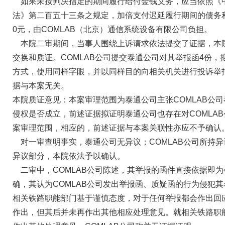
如果未按判决指定的期间履行给付金钱义务，应当依照《
法》第二百五十三条之规定，加倍支付迟延履行期间的债务利
0元，由COMLAB（北京）通信系统设备有限公司负担。
本院二审期间，当事人围绕上诉请求依法提交了证据，本
交换和质证。COMLAB公司提交泰通公司对其举报函4份，
方式，使用同样字眼，并以同样目的向相关机关进行投诉举
据与本案无关。
本院质证意见：本案审理范围为泰通公司主张COMLAB公
侵权是否成立，前述证据拟证明泰通公司也存在对COMLA
案审理范围，相应的，前述证据与本案关联性亦应不予确认
对一审查明事实，泰通公司无异议；COMLAB公司所持
异议部分，本院依法予以确认。
二审中，COMLAB公司陈述，其举报的函件直接依据即为
确，其认为COMLAB公司发出举报函、质疑函的行为侵犯
相关铁路职能部门基于谨慎态度，对于任何举报都会作出回应
作出，但其后并未再作出其他相应处理意见。就相关铁路职