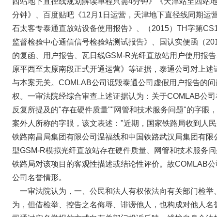
西站地下直径线规划解读单程只需4分钟》《天津站至西站地
分钟》、百度贴吧《12月1日运营，天津地下直径线同期运
石太客专泰通直放站设备使用报告》、（2015）TH字第CS
监督检验中心通信信号检验站测试报告》、国认实便函（201
的复函、用户报告、瓦日线GSM-R光纤直放站用户使用报
原平西至太原南段正式开通运营》等证据，泰通公司对上述
与本案无关。COMLAB公司诋毁泰通公司虚假用户报告的
权。一审法院经综合审查上述证据认为：关于COMLAB公
反复所提及的"存在硬件质量""网管和技术服务问题"的字眼，
案外人所称的字眼，该文表述："近期，国家铁路局收到人
铁路南昌局集团有限公司温福线和中国铁路武汉局集团有限公
型GSM-R模拟光纤直放站存在硬件质量、网管和技术服务问
铁路局对该项目的客观性描述或结论性评价。故COMLAB
公司名誉情形。
一审法院认为，一、公民和法人有权依法向有关部门检举
为，但借检举、控告之名侮辱、诽谤他人，也构成对他人名誉