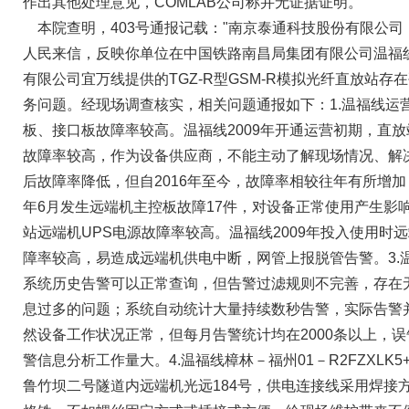
作出其他处理意见，COMLAB公司称并无证据证明。
本院查明，403号通报记载："南京泰通科技股份有限公司
人民来信，反映你单位在中国铁路南昌局集团有限公司温福
有限公司宜万线提供的TGZ-R型GSM-R模拟光纤直放站存
务问题。经现场调查核实，相关问题通报如下：1.温福线运
板、接口板故障率较高。温福线2009年开通运营初期，直
故障率较高，作为设备供应商，不能主动了解现场情况、解决
后故障率降低，但自2016年至今，故障率相较往年有所增加；宜
年6月发生远端机主控板故障17件，对设备正常使用产生影响
站远端机UPS电源故障率较高。温福线2009年投入使用时
障率较高，易造成远端机供电中断，网管上报脱管告警。3.温
系统历史告警可以正常查询，但告警过滤规则不完善，存在
息过多的问题；系统自动统计大量持续数秒告警，实际告警
然设备工作状况正常，但每月告警统计均在2000条以上，
警信息分析工作量大。4.温福线樟林－福州01－R2FZXLK5
鲁竹坝二号隧道内远端机光远184号，供电连接线采用焊接