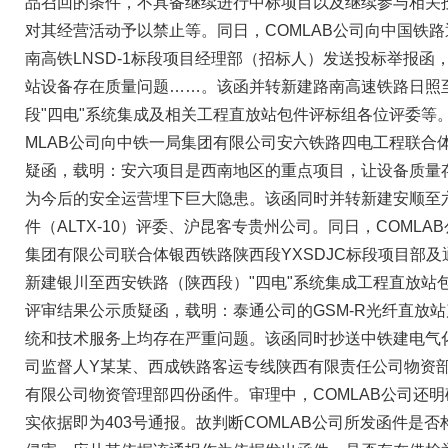
品召回的条件，不具备继续进行中标项目以及继续参与相关
对其经营活动予以禁止等。同日，COMLAB公司向中国铁
南高铁LNSD-1标段项目经理部（招标人）发送投标举报函
站设备存在质量问题……。该函并转新建路南高速铁路日照
段"四电"系统集成及相关工程直放站包件评标组各位评委等。20
MLAB公司向中铁一局集团有限公司安六铁路四电工程联合
疑函，载明：安六项目是西南地区的重点项目，让设备质量
为今后的安全运营埋下巨大隐患。该函同时并转新建安顺至
件（ALTX-10）评委、沪昆客专贵州公司。同日，COML
集团有限公司联合体银西铁路陕西段YXSDJC标段项目部
新建银川至西安铁路（陕西段）"四电"系统集成工程直放站包件
评审结果公示质疑函，载明：泰通公司的GSM-R光纤直放
统和技术服务上均存在严重问题。该函同时抄送中铁建电气
司监督人Y某某、西成铁路客运专线陕西有限责任公司物资
有限公司物资管理部四份函件。审理中，COMLAB公司还
实依据即为403号通报。故判断COMLAB公司所发函件是