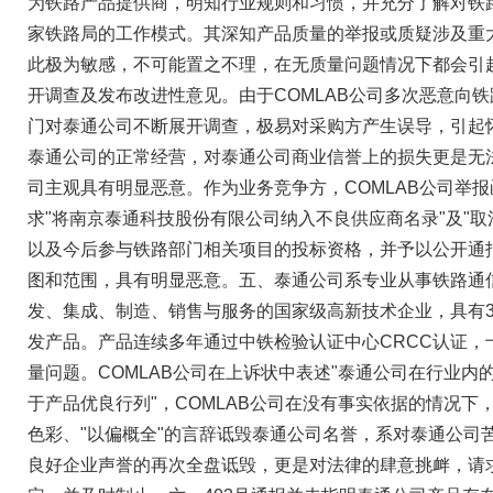
为铁路产品提供商，明知行业规则和习惯，并充分了解对铁
家铁路局的工作模式。其深知产品质量的举报或质疑涉及重
此极为敏感，不可能置之不理，在无质量问题情况下都会引
开调查及发布改进性意见。由于COMLAB公司多次恶意向
门对泰通公司不断展开调查，极易对采购方产生误导，引起
泰通公司的正常经营，对泰通公司商业信誉上的损失更是无法
司主观具有明显恶意。作为业务竞争方，COMLAB公司举
求"将南京泰通科技股份有限公司纳入不良供应商名录"及"
以及今后参与铁路部门相关项目的投标资格，并予以公开通
图和范围，具有明显恶意。五、泰通公司系专业从事铁路通
发、集成、制造、销售与服务的国家级高新技术企业，具有3
发产品。产品连续多年通过中铁检验认证中心CRCC认证，
量问题。COMLAB公司在上诉状中表述"泰通公司在行业内
于产品优良行列"，COMLAB公司在没有事实依据的情况下
色彩、"以偏概全"的言辞诋毁泰通公司名誉，系对泰通公司
良好企业声誉的再次全盘诋毁，更是对法律的肆意挑衅，请