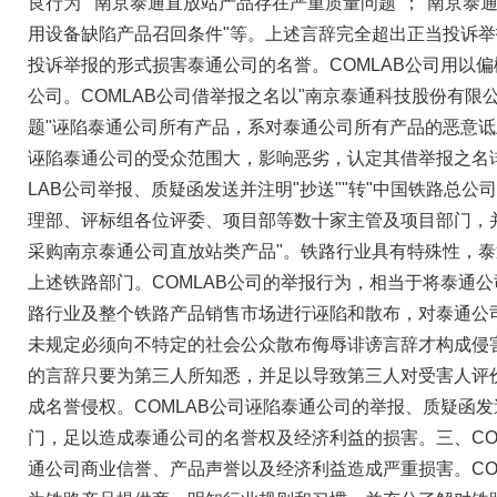
良行为""南京泰通直放站产品存在严重质量问题"；"南京泰
用设备缺陷产品召回条件"等。上述言辞完全超出正当投诉
投诉举报的形式损害泰通公司的名誉。COMLAB公司用以
公司。COMLAB公司借举报之名以"南京泰通科技股份有限
题"诬陷泰通公司所有产品，系对泰通公司所有产品的恶意诋毁
诬陷泰通公司的受众范围大，影响恶劣，认定其借举报之名
LAB公司举报、质疑函发送并注明"抄送""转"中国铁路总
理部、评标组各位评委、项目部等数十家主管及项目部门，
采购南京泰通公司直放站类产品"。铁路行业具有特殊性，
上述铁路部门。COMLAB公司的举报行为，相当于将泰通
路行业及整个铁路产品销售市场进行诬陷和散布，对泰通公
未规定必须向不特定的社会公众散布侮辱诽谤言辞才构成侵
的言辞只要为第三人所知悉，并足以导致第三人对受害人评
成名誉侵权。COMLAB公司诬陷泰通公司的举报、质疑函
门，足以造成泰通公司的名誉权及经济利益的损害。三、CO
通公司商业信誉、产品声誉以及经济利益造成严重损害。CO