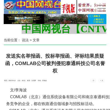
中国网视台【CNTV.ON
当前位置：
说法
> 文章
发送实名举报函、投标举报函、评标结果质疑
函，COMLAB公司被判侵犯泰通科技公司名誉
权
时间：2022-04-14 点击：
357
次
来源：法讯网 作者：李海波
- 小
+ 大
文/李海波
COMLAB（北京）通信系统设备有限公司和
南京泰通科技
务竞争
的企业，都在铁路通信领域
参与招投标活动。