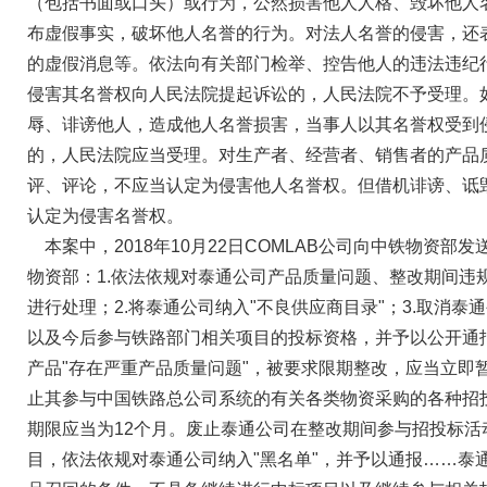
（包括书面或口头）或行为，公然损害他人人格、毁坏他人
布虚假事实，破坏他人名誉的行为。对法人名誉的侵害，还
的虚假消息等。依法向有关部门检举、控告他人的违法违纪
侵害其名誉权向人民法院提起诉讼的，人民法院不予受理。
辱、诽谤他人，造成他人名誉损害，当事人以其名誉权受到
的，人民法院应当受理。对生产者、经营者、销售者的产品
评、评论，不应当认定为侵害他人名誉权。但借机诽谤、诋
认定为侵害名誉权。
本案中，2018年10月22日COMLAB公司向中铁物资部
物资部：1.依法依规对泰通公司产品质量问题、整改期间违
进行处理；2.将泰通公司纳入"不良供应商目录"；3.取消泰
以及今后参与铁路部门相关项目的投标资格，并予以公开通
产品"存在严重产品质量问题"，被要求限期整改，应当立即
止其参与中国铁路总公司系统的有关各类物资采购的各种招
期限应当为12个月。废止泰通公司在整改期间参与招投标活
目，依法依规对泰通公司纳入"黑名单"，并予以通报……泰