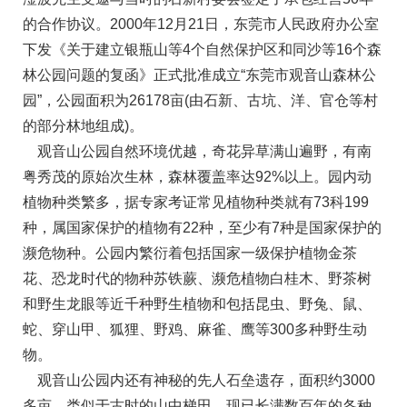
的合作协议。2000年12月21日，东莞市人民政府办公室
下发《关于建立银瓶山等4个自然保护区和同沙等16个森
林公园问题的复函》正式批准成立“东莞市观音山森林公
园”，公园面积为26178亩(由石新、古坑、洋、官仓等村
的部分林地组成)。
观音山公园自然环境优越，奇花异草满山遍野，有南
粤秀茂的原始次生林，森林覆盖率达92%以上。园内动
植物种类繁多，据专家考证常见植物种类就有73科199
种，属国家保护的植物有22种，至少有7种是国家保护的
濒危物种。公园内繁衍着包括国家一级保护植物金茶
花、恐龙时代的物种苏铁蕨、濒危植物白桂木、野茶树
和野生龙眼等近千种野生植物和包括昆虫、野兔、鼠、
蛇、穿山甲、狐狸、野鸡、麻雀、鹰等300多种野生动
物。
观音山公园内还有神秘的先人石垒遗存，面积约3000
多亩，类似于古时的山中梯田，现已长满数百年的各种