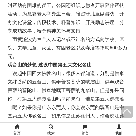
时帮助有困难的员工。公园还组织志愿者开展陪伴帮扶
活动，为孤寡老人举办生日会、陪留守儿童做游戏，开
办文化课堂，传授技术、科普知识，开展励志讲座，分
享成功故事，给予精神关怀与支持。
而黄淦波先生个人以记名或不计名的方式向学校、医
院、失学儿童、灾区、贫困老区以及寺庙等捐助600多万
元。
观音山的梦想:建设中国第五大文化名山
说起中国四大佛教名山，很多人都知道，分别是供奉
文殊菩萨的五台山、供奉普贤菩萨的峨眉山、供奉观音
菩萨的普陀山、供奉地藏王菩萨的九华山。但是如果问
你，有第五大佛教名山吗？如果有，谁是第五大佛教名
山呢？如果你是广东东莞人，你会说东莞的观音山是中
国第五大佛教名山，如果你是江苏徐州人，你会说江苏
徐州的青山是中国第五大佛教名山，如果你是浙江天台
人，你会说浙江天台山是中国第五大佛教名山......2004年
首页
搜索
留言
我的