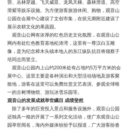
营、丛林穿越、飞天威亚、龙凤天梯、森林滑道、高空
滑紫等娱乐设施。为方便游客旅游休闲、购物，观音山
公园在会展中心建设了文创市集，在状元廊附近建设了
展示农耕文化的果蔬园。
观音山公网有浓厚的红色历史文化氛围，在观音山公
网内有处红色教育基地松涛湾，这里有一尊汉白玉雕
像，是为纪念樟木头镇本地人的东江纵队抗目将领蔡子
培同志而竖立。
观音山公园内上山约200米处有占地约5万平方米的会
展中心。这里主要是各种演出和大型活动场地及游客聚
散地，游客在这里可以免费欣赏文艺表演、参观全球唯
一的古树博物馆、游玩冰雪乐园等。
观音山的发展成就举世瞩目 成绩斐然
除了多年的巨资投入景点和服务设施外，观音山公园
还独具一格的开展了一系列文化活动，使广东观音山公
园举世闻名，海内外媒体纷纷予以报道，广大游客纷沓