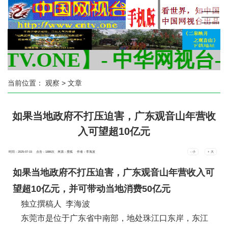
ONE】- 中华网视台--看世
当前位置：
观察
> 文章
如果当地政府不打压迫害，广东观音山年营收
入可望超10亿元
时间：2025-07-15 点击：
1886
次
来源：搜狐 作者：李海波
- 小
+ 大
如果当地政府不打压迫害，广东观音山年营收入可
望超10亿元，并可带动当地消费50亿元
独立撰稿人 李海波
东莞市是位于广东省中南部，地处珠江口东岸，东江