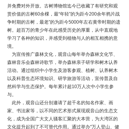
并免费对外开放。古树博物馆迄今已收藏了有研究和观
赏价值的古树60余棵，最“年轻”的为距今200余年鸦片战
争时期的古树，最老”的为距今5000年左右黄帝时期的遗
树。超百万的青少年在此感受历史的厚重，从中直观地
学习了各种的知识，并感受到植物与人的相互相携的意
境。
为宣传推广森林文化，观音山每年举办森林文化节、
森林音乐会森林诗歌节，举办森林亲子研学和树木认养
活动。通过组织中小学生及游客参观、植树、认养树木
以及科普生态环境知识、研学旅游等活动，宣传普及自
然科学与生态保护。每年累计超10万人次中小学生参
与。
此外，观音山还分别邀请了超千名的知名作家、画
家、书法家等，以不同的艺术形式展现观音山的生态文
化，成为全国广大文人骚客汇聚的大本营，为大湾区的
文化提升起到了不可替代作用。通过举办“万人登山、健