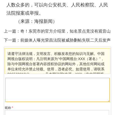
人数众多的，可以向公安机关、人民检察院、人民
法院报案或举报。
（来源：海报新闻）
上一篇：
奇！东莞市的官方介绍里，知名景点竟没有观音山
下一篇：
前媒体人曝光荣昌法院被威胁删帖失联二天后发声
请遵守法律法规，文明发言、积极发表您的知识与见解。中国
网视台版权说明：凡注明来源为“中国网视台:XXX（署名）”，
除与中国网视台签署内容授权协议的网站外，其他任何网站或
单位未经允许禁止转载、使用，违者必究。如需使用，请联系
986569019@qq.com；凡本网注明“来源：XXX（非中国网视
台）”的作品，均转载自其它媒体，目的在于传播更多信息，其
他媒体如需转载，请与稿件来源方联系，如产生任何问题与本
网无关。若因版权、失实等侵权问题，请在30日内联系中国网
视台处理。
昵称
*