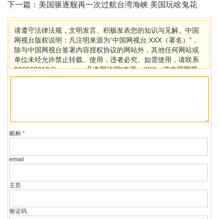
下一篇：
美国驱逐舰再一次过航台湾海峡 美国玩啥鬼花
样？
请遵守法律法规，文明发言、积极发表您的知识与见解。中国
网视台版权说明：凡注明来源为“中国网视台:XXX（署名）”，
除与中国网视台签署内容授权协议的网站外，其他任何网站或
单位未经允许禁止转载、使用，违者必究。如需使用，请联系
986569019@qq.com；凡本网注明“来源：XXX（非中国网视
台）”的作品，均转载自其它媒体，目的在于传播更多信息，其
他媒体如需转载，请与稿件来源方联系，如产生任何问题与本
网无关。若因版权、失实等侵权问题，请在30日内联系中国网
视台处理。
昵称
*
email
主页
验证码