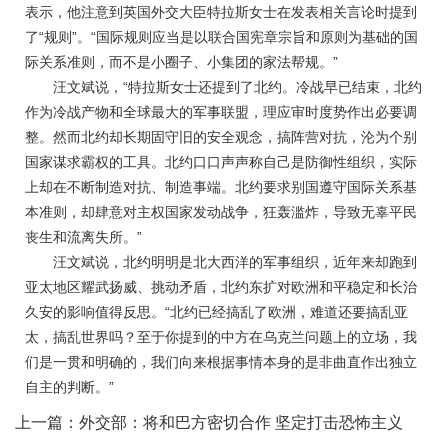
表示，他注意到英国外交大臣特拉斯女士在发表相关言论时提到
了“规则”。“国际规则应当是以联合国宪章宗旨和原则为基础的国
际关系准则，而不是小圈子、小集团的家法帮规。”
汪文斌说，“特拉斯女士还提到了北约。冷战早已结束，北约
作为冷战产物和全球最大的军事联盟，理应审时度势作出必要调
整。然而北约却长期固守旧的安全观念，搞阵营对抗，沦为个别
国家谋求霸权的工具。北约口口声声称自己是防御性组织，实际
上却在不断制造对抗、制造事端。北约要求别国遵守国际关系基
本准则，却肆意对主权国家发动战争，狂轰滥炸，导致无辜平民
丧生和流离失所。”
汪文斌说，北约明明是北大西洋的军事组织，近年来却跑到
亚太地区耀武扬威、挑动矛盾，北约东扩对欧洲和平稳定和长治
久安的影响值得反思。“北约已经搞乱了欧洲，难道还要搞乱亚
太，搞乱世界吗？至于你提到的中方在乌克兰问题上的立场，我
们是一贯和明确的，我们向来根据事情本身的是非曲直作出独立
自主的判断。”
上一篇：
外交部：将和巴方密切合作 坚定打击恐怖主义