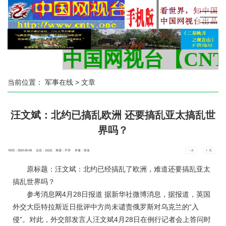
中国网视台【CNTV
当前位置：
军事在线
> 文章
汪文斌：北约已搞乱欧洲 还要搞乱亚太搞乱世
界吗？
时间：2022-05-09 点击：
152
次
来源：不详 作者：佚名
- 小
+ 大
原标题：汪文斌：北约已经搞乱了欧洲，难道还要搞乱亚太
搞乱世界吗？
参考消息网4月28日报道 据新华社微博消息，据报道，英国
外交大臣特拉斯近日批评中方尚未谴责俄罗斯对乌克兰的“入
侵”。对此，外交部发言人汪文斌4月28日在例行记者会上答问时